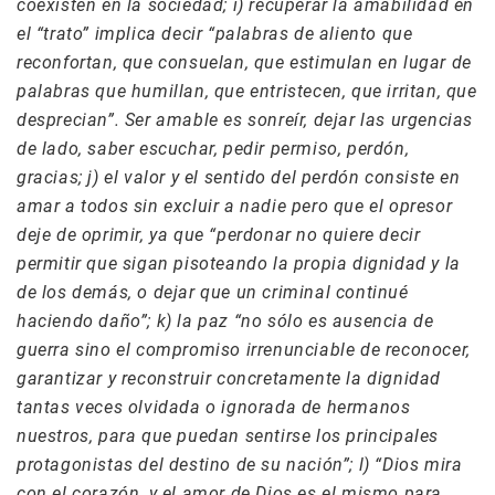
coexisten en la sociedad; i) recuperar la amabilidad en
el “trato” implica decir “palabras de aliento que
reconfortan, que consuelan, que estimulan en lugar de
palabras que humillan, que entristecen, que irritan, que
desprecian”. Ser amable es sonreír, dejar las urgencias
de lado, saber escuchar, pedir permiso, perdón,
gracias; j) el valor y el sentido del perdón consiste en
amar a todos sin excluir a nadie pero que el opresor
deje de oprimir, ya que “perdonar no quiere decir
permitir que sigan pisoteando la propia dignidad y la
de los demás, o dejar que un criminal continué
haciendo daño”; k) la paz “no sólo es ausencia de
guerra sino el compromiso irrenunciable de reconocer,
garantizar y reconstruir concretamente la dignidad
tantas veces olvidada o ignorada de hermanos
nuestros, para que puedan sentirse los principales
protagonistas del destino de su nación”; l) “Dios mira
con el corazón, y el amor de Dios es el mismo para