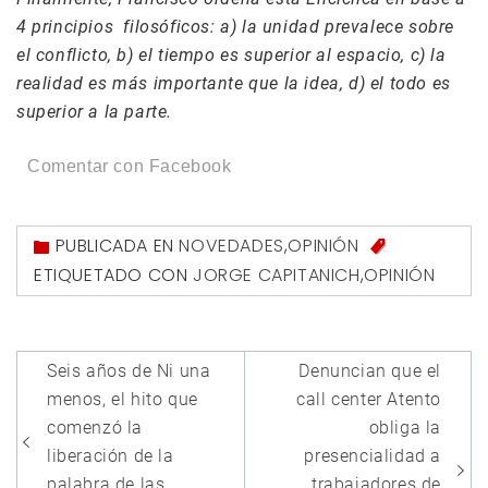
4 principios filosóficos: a) la unidad prevalece sobre
el conflicto, b) el tiempo es superior al espacio, c) la
realidad es más importante que la idea, d) el todo es
superior a la parte.
Comentar con Facebook
PUBLICADA EN
NOVEDADES
,
OPINIÓN
ETIQUETADO CON
JORGE CAPITANICH
,
OPINIÓN
Navegación
Seis años de Ni una
Denuncian que el
de
menos, el hito que
call center Atento
entradas
comenzó la
obliga la
liberación de la
presencialidad a
palabra de las
trabajadores de