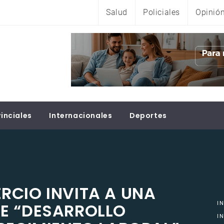
Salud
Policiales
Opinió
inciales
Internacionales
Deportes
RCIO INVITA A UNA
E “DESARROLLO
I
I