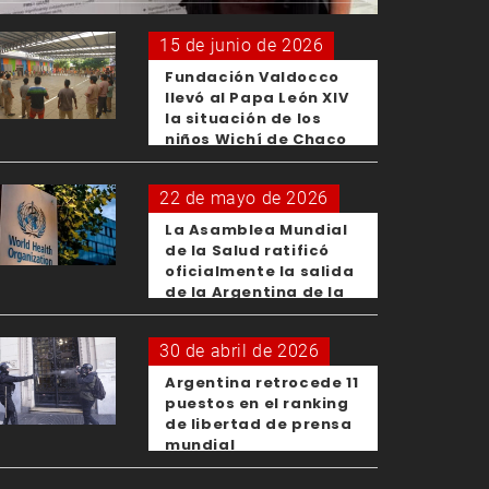
15 de junio de 2026
Fundación Valdocco
llevó al Papa León XIV
la situación de los
niños Wichí de Chaco
22 de mayo de 2026
La Asamblea Mundial
de la Salud ratificó
oficialmente la salida
de la Argentina de la
OMS
30 de abril de 2026
Argentina retrocede 11
puestos en el ranking
de libertad de prensa
mundial