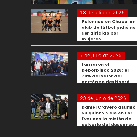
18 de julio de 2026
Polémica en Chaco: un
club de fútbol pidió no
ser dirigido por
mujeres
7 de julio de 2026
Lanzaron el
Deporbingo 2026: el
70% del valor del
cartón se destinará
para los clubes
23 de junio de 2026
Daniel Cravero asumió
su quinto ciclo en For
Ever con la misión de
salvarlo del descenso