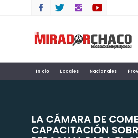
Saltar
al
contenido
EL MIRADOR CHACO
Observá lo que pasa
Inicio
Locales
Nacionales
Prov
LA CÁMARA DE COME
CAPACITACIÓN SOBR