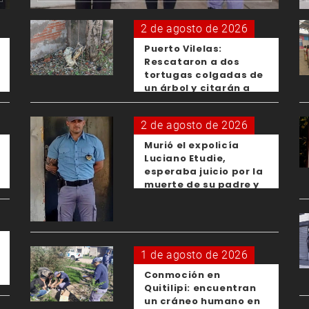
2 de agosto de 2026
Puerto Vilelas:
Rescataron a dos
tortugas colgadas de
un árbol y citarán a
los padres de los
menores responsables
2 de agosto de 2026
Murió el expolicía
Luciano Etudie,
esperaba juicio por la
muerte de su padre y
el femicidio de su
expareja
1 de agosto de 2026
Conmoción en
Quitilipi: encuentran
un cráneo humano en