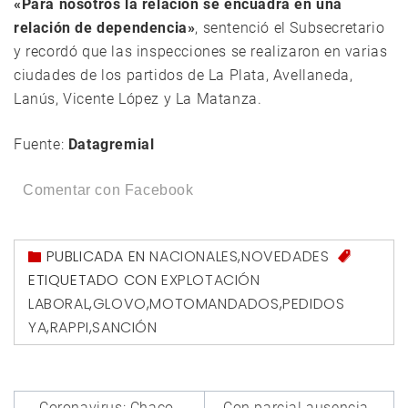
«Para nosotros la relación se encuadra en una
relación de dependencia»
, sentenció el Subsecretario
y recordó que las inspecciones se realizaron en varias
ciudades de los partidos de La Plata, Avellaneda,
Lanús, Vicente López y La Matanza.
Fuente:
Datagremial
Comentar con Facebook
PUBLICADA EN
NACIONALES
,
NOVEDADES
ETIQUETADO CON
EXPLOTACIÓN
LABORAL
,
GLOVO
,
MOTOMANDADOS
,
PEDIDOS
YA
,
RAPPI
,
SANCIÓN
Navegación
Coronavirus: Chaco
Con parcial ausencia