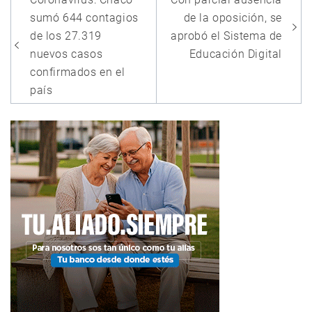
de
sumó 644 contagios
de la oposición, se
entradas
de los 27.319
aprobó el Sistema de
nuevos casos
Educación Digital
confirmados en el
país