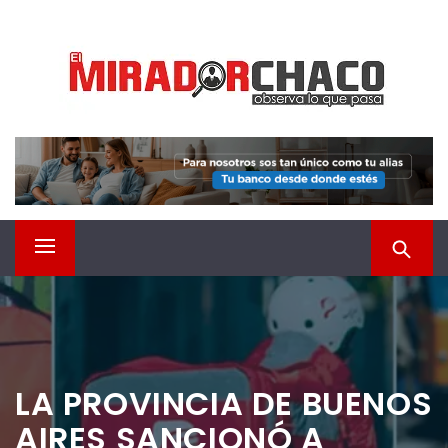
Saltar
EL MIRADOR CHACO
al
contenido
Observá lo que pasa
Menú
principal
LA PROVINCIA DE BUENOS
AIRES SANCIONÓ A