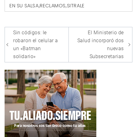
EN SU SALSA
,
RECLAMOS
,
SITRALE
Navegación
Sin códigos: le
El Ministerio de
de
robaron el celular a
Salud incorporó dos
entradas
un «Batman
nuevas
solidario»
Subsecretarias