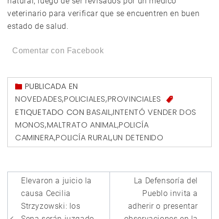
natural, luego de ser revisados por un médico
veterinario para verificar que se encuentren en buen
estado de salud.
Comentar con Facebook
PUBLICADA EN
NOVEDADES
,
POLICIALES
,
PROVINCIALES
ETIQUETADO CON
BASAIL
,
INTENTÓ VENDER DOS
MONOS
,
MALTRATO ANIMAL
,
POLICÍA
CAMINERA
,
POLICÍA RURAL
,
UN DETENIDO
Navegación
Elevaron a juicio la
La Defensoría del
de
causa Cecilia
Pueblo invita a
entradas
Strzyzowski: los
adherir o presentar
Sena serán juzgado
observaciones en la