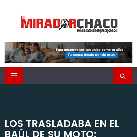
Saltar
EL MIRADOR CHACO
al
contenido
Observá lo que pasa
Menú
principal
LOS TRASLADABA EN EL
BAÚL DE SU MOTO: