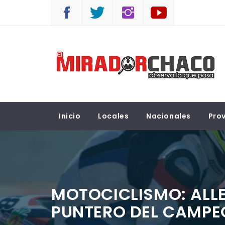
Saltar
al
contenido
EL MIRADOR CHACO
Observá lo que pasa
Inicio
Locales
Nacionales
Prov
MOTOCICLISMO: ALLE
PUNTERO DEL CAMP