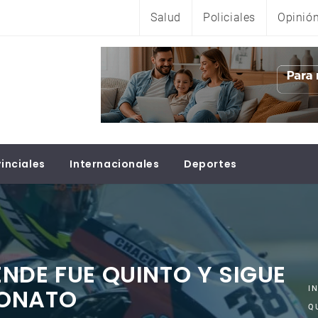
Salud
Policiales
Opinió
inciales
Internacionales
Deportes
NDE FUE QUINTO Y SIGUE
EONATO
I
Q