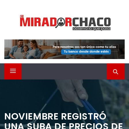
Saltar
EL MIRADOR CHACO
al
contenido
Observá lo que pasa
Menú
principal
NOVIEMBRE REGISTRÓ
UNA SUBA DE PRECIOS DE