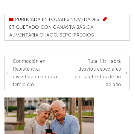
PUBLICADA EN
LOCALES
,
NOVEDADES
ETIQUETADO CON
CANASTA BÁSICA
ALIMENTARIA
,
CHACO
,
ISEPCI
,
PRECIOS
Navegación
Conmoción en
Ruta 11: Habrá
de
Resistencia:
desvíos especiales
entradas
investigan un nuevo
por las fiestas de fin
femicidio
de año