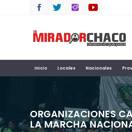
Saltar
al
contenido
EL MIRADOR CHACO
Observá lo que pasa
Inicio
Locales
Nacionales
Prov
ORGANIZACIONES CA
LA MARCHA NACIONA