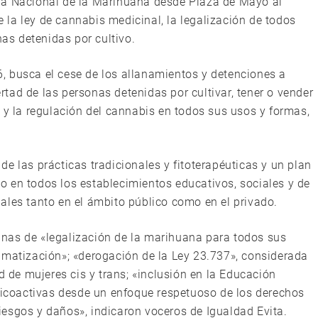
ha Nacional de la Marihuana desde Plaza de Mayo al
la ley de cannabis medicinal, la legalización de todos
nas detenidas por cultivo.
, busca el cese de los allanamientos y detenciones a
ertad de las personas detenidas por cultivar, tener o vender
 y la regulación del cannabis en todos sus usos y formas,
e las prácticas tradicionales y fitoterapéuticas y un plan
 en todos los establecimientos educativos, sociales y de
ales tanto en el ámbito público como en el privado.
nas de «legalización de la marihuana para todos sus
gmatización»; «derogación de la Ley 23.737», considerada
d de mujeres cis y trans; «inclusión en la Educación
psicoactivas desde un enfoque respetuoso de los derechos
esgos y daños», indicaron voceros de Igualdad Evita.