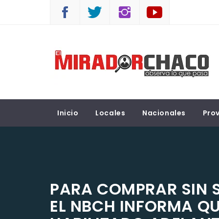
Saltar
al
contenido
EL MIRADOR CHACO
Observá lo que pasa
Inicio
Locales
Nacionales
Prov
PARA COMPRAR SIN S
EL NBCH INFORMA Q