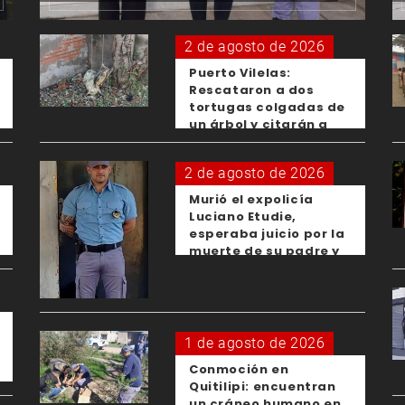
2 de agosto de 2026
Puerto Vilelas:
Rescataron a dos
tortugas colgadas de
un árbol y citarán a
los padres de los
menores responsables
2 de agosto de 2026
Murió el expolicía
Luciano Etudie,
esperaba juicio por la
muerte de su padre y
el femicidio de su
expareja
1 de agosto de 2026
Conmoción en
Quitilipi: encuentran
un cráneo humano en