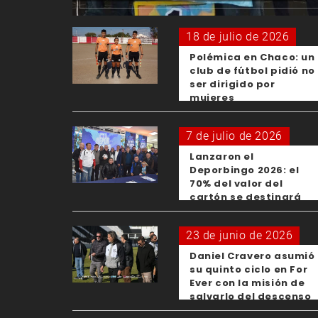
18 de julio de 2026
Polémica en Chaco: un
club de fútbol pidió no
ser dirigido por
mujeres
7 de julio de 2026
Lanzaron el
Deporbingo 2026: el
70% del valor del
cartón se destinará
para los clubes
23 de junio de 2026
Daniel Cravero asumió
su quinto ciclo en For
Ever con la misión de
salvarlo del descenso