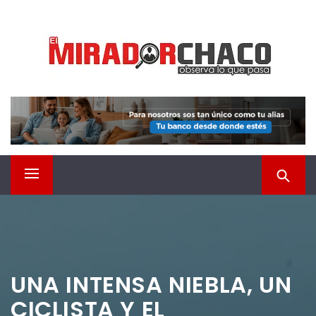
Saltar
EL MIRADOR CHACO
al
contenido
Observá lo que pasa
Menú
principal
UNA INTENSA NIEBLA, UN
CICLISTA Y EL