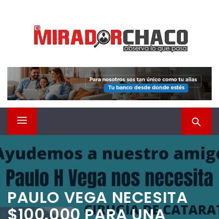
Saltar
EL MIRADOR CHACO
al
contenido
Observá lo que pasa
Menú
principal
PAULO VEGA NECESITA
$100.000 PARA UNA