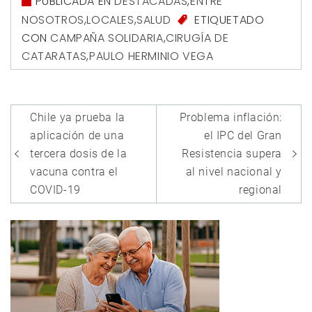
PUBLICADA EN
DESTACADAS
,
ENTRE
NOSOTROS
,
LOCALES
,
SALUD
ETIQUETADO
CON
CAMPAÑA SOLIDARIA
,
CIRUGÍA DE
CATARATAS
,
PAULO HERMINIO VEGA
Navegación
Chile ya prueba la
Problema inflación:
de
aplicación de una
el IPC del Gran
entradas
tercera dosis de la
Resistencia supera
vacuna contra el
al nivel nacional y
COVID-19
regional