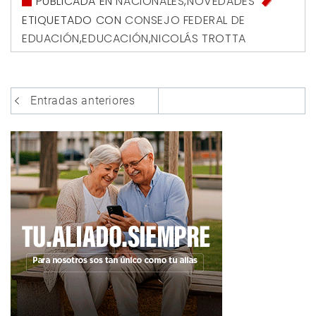
PUBLICADA EN
NACIONALES
,
NOVEDADES
ETIQUETADO CON
CONSEJO FEDERAL DE
EDUACIÓN
,
EDUCACIÓN
,
NICOLÁS TROTTA
Navegación
Entradas anteriores
de
entradas