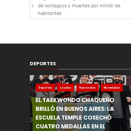
de
de contagios y muertes por millón de
entradas
habitantes
DEPORTES
Deportes
Locales
Nacionales
Novedades
EL TAEKWONDO CHAQUEÑO
BRILLÓ EN BUENOS AIRES: LA
ESCUELA TEMPLE COSECHÓ
CUATRO MEDALLAS EN EL