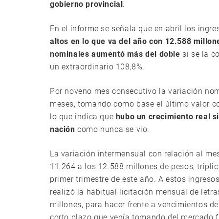
gobierno provincial
.
En el informe se señala que en abril los ingr
altos en lo que va del año con 12.588 millo
nominales aumentó más del doble
si se la 
un extraordinario 108,8%.
Por noveno mes consecutivo la variación nomi
meses, tomando como base el último valor co
lo que indica que
hubo un crecimiento real si
nación
como nunca se vio.
La variación intermensual con relación al me
11.264 a los 12.588 millones de pesos, tripli
primer trimestre de este año. A estos ingreso
realizó la habitual licitación mensual de letr
millones, para hacer frente a vencimientos d
corto plazo que venía tomando del mercado f