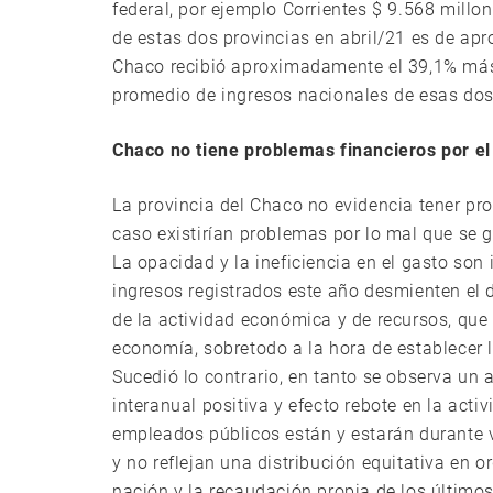
federal, por ejemplo Corrientes $ 9.568 millo
de estas dos provincias en abril/21 es de ap
Chaco recibió aproximadamente el 39,1% más,
promedio de ingresos nacionales de esas dos
Chaco no tiene problemas financieros por el
La provincia del Chaco no evidencia tener pr
caso existirían problemas por lo mal que se g
La opacidad y la ineficiencia en el gasto son
ingresos registrados este año desmienten el d
de la actividad económica y de recursos, que
economía, sobretodo a la hora de establecer l
Sucedió lo contrario, en tanto se observa un
interanual positiva y efecto rebote en la act
empleados públicos están y estarán durante v
y no reflejan una distribución equitativa en 
nación y la recaudación propia de los último