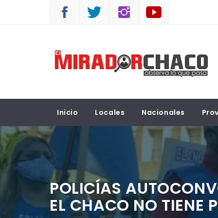
Saltar
al
contenido
EL MIRADOR CHACO
Observá lo que pasa
Inicio
Locales
Nacionales
Prov
POLICÍAS AUTOCONV
EL CHACO NO TIENE 