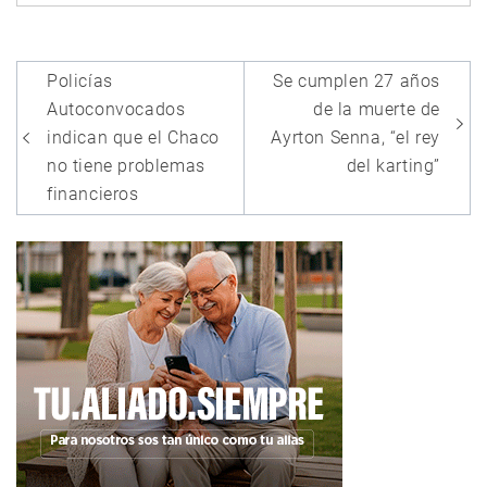
Navegación
Policías
Se cumplen 27 años
de
Autoconvocados
de la muerte de
entradas
indican que el Chaco
Ayrton Senna, “el rey
no tiene problemas
del karting”
financieros