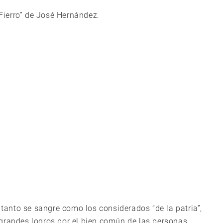
 Fierro” de José Hernández.
 tanto se sangre como los considerados “de la patria”,
grandes logros por el bien común de las personas.