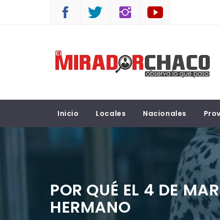
Saltar
al
contenido
EL MIRADOR CHACO
Observá lo que pasa
Inicio
Locales
Nacionales
Prov
POR QUÉ EL 4 DE MAR
HERMANO