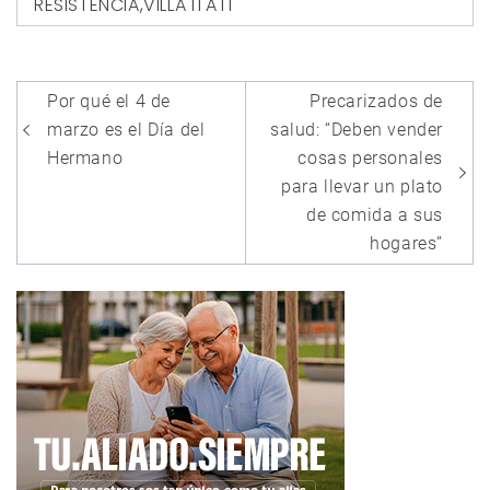
RESISTENCIA
,
VILLA ITATÍ
Navegación
Por qué el 4 de
Precarizados de
de
marzo es el Día del
salud: “Deben vender
entradas
Hermano
cosas personales
para llevar un plato
de comida a sus
hogares”