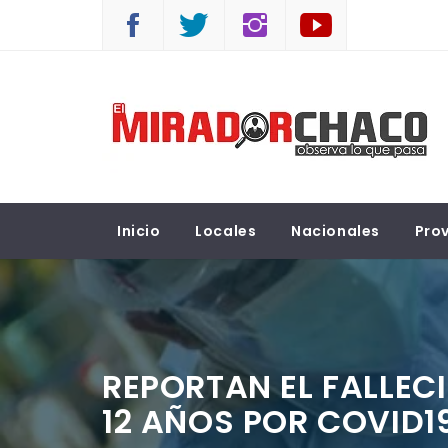
Saltar
al
contenido
EL MIRADOR CHACO
Observá lo que pasa
Inicio
Locales
Nacionales
Prov
REPORTAN EL FALLEC
12 AÑOS POR COVID1