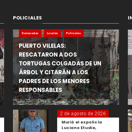
POLICIALES
I
Destacadas
Locales
Policiales
PUERTO VILELAS:
RESCATARON A DOS
TORTUGAS COLGADAS DE UN
ÁRBOL Y CITARÁN A LOS
PADRES DE LOS MENORES
RESPONSABLES
2 de agosto de 2026
Murió el expolicía
Luciano Etudie,