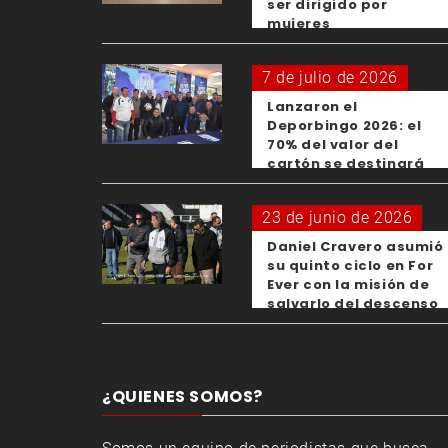
ser dirigido por
mujeres
7 de julio de 2026
Lanzaron el
Deporbingo 2026: el
70% del valor del
cartón se destinará
para los clubes
23 de junio de 2026
Daniel Cravero asumió
su quinto ciclo en For
Ever con la misión de
salvarlo del descenso
¿QUIENES SOMOS?