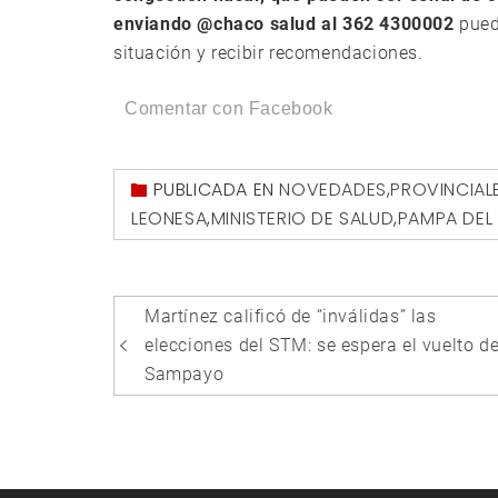
enviando @chaco salud al 362 4300002
pued
situación y recibir recomendaciones.
Comentar con Facebook
PUBLICADA EN
NOVEDADES
,
PROVINCIAL
LEONESA
,
MINISTERIO DE SALUD
,
PAMPA DEL 
Navegación
Martínez calificó de “inválidas” las
de
elecciones del STM: se espera el vuelto d
entradas
Sampayo