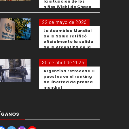
la situación de los
niños Wichí de Chaco
22 de mayo de 2026
La Asamblea Mundial
de la Salud ratificó
oficialmente la salida
de la Argentina de la
OMS
30 de abril de 2026
Argentina retrocede 11
puestos en el ranking
de libertad de prensa
mundial
ÍGANOS