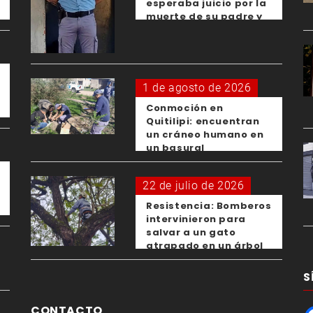
esperaba juicio por la
muerte de su padre y
el femicidio de su
expareja
1 de agosto de 2026
Conmoción en
Quitilipi: encuentran
un cráneo humano en
un basural
22 de julio de 2026
Resistencia: Bomberos
intervinieron para
salvar a un gato
atrapado en un árbol
S
CONTACTO