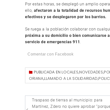
Por estas horas, se desplegó un amplio operat
ello,
afectaron a la totalidad de recursos h
efectivos y se desplegaron por los barrios.
Se ruega a la población colaborar con cualqu
próxima a su domicilio o bien comunicarse 
servicio de emergencias 911
.
Comentar con Facebook
PUBLICADA EN
LOCALES
,
NOVEDADES
,
PO
ORIANA
,
LLAMADO A LA SOLIDARIDAD
,
POLIC
Navegación
Traspaso de tierras al municipio: para
de
Martínez, Zdero no quiere aprobar “porqu