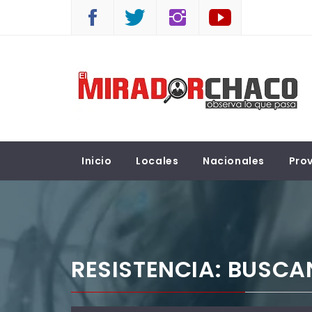
Saltar
al
contenido
EL MIRADOR CHACO
Observá lo que pasa
Inicio
Locales
Nacionales
Prov
RESISTENCIA: BUSCA