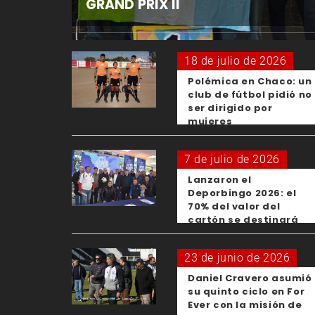
GRAND PRIX II
18 de julio de 2026
Polémica en Chaco: un
club de fútbol pidió no
ser dirigido por
mujeres
7 de julio de 2026
Lanzaron el
Deporbingo 2026: el
70% del valor del
cartón se destinará
para los clubes
23 de junio de 2026
Daniel Cravero asumió
su quinto ciclo en For
Ever con la misión de