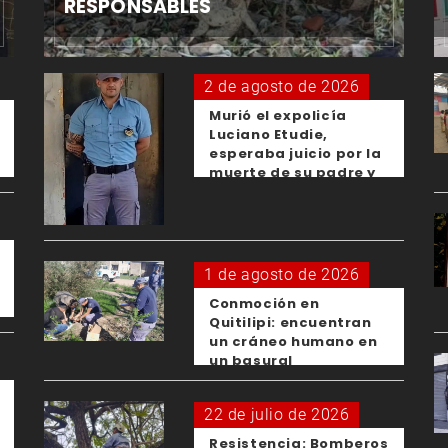
RESPONSABLES
2 de agosto de 2026
Murió el expolicía
Luciano Etudie,
esperaba juicio por la
muerte de su padre y
el femicidio de su
expareja
1 de agosto de 2026
Conmoción en
Quitilipi: encuentran
un cráneo humano en
un basural
22 de julio de 2026
Resistencia: Bomberos