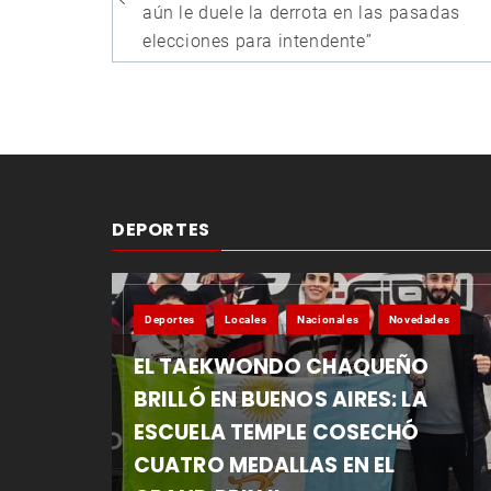
entradas
aún le duele la derrota en las pasadas
elecciones para intendente”
DEPORTES
Deportes
Locales
Nacionales
Novedades
EL TAEKWONDO CHAQUEÑO
BRILLÓ EN BUENOS AIRES: LA
ESCUELA TEMPLE COSECHÓ
CUATRO MEDALLAS EN EL