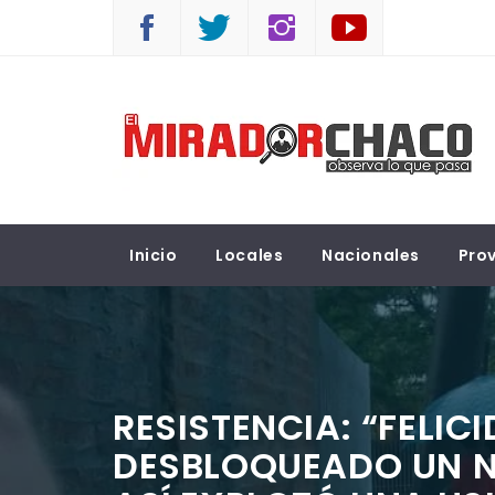
Saltar
al
contenido
EL MIRADOR CHACO
Observá lo que pasa
Inicio
Locales
Nacionales
Prov
RESISTENCIA: “FELIC
DESBLOQUEADO UN NU