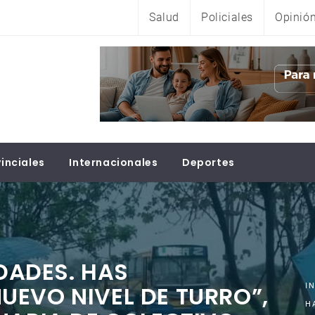
Salud
Policiales
Opinió
inciales
Internacionales
Deportes
IDADES. HAS
EVO NIVEL DE TURRO”,
I
H