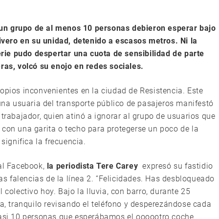
un grupo de al menos 10 personas debieron esperar bajo
tivero en su unidad, detenido a escasos metros. Ni la
perie pudo despertar una cuota de sensibilidad de parte
eras, volcó su enojo en redes sociales.
ropios inconvenientes en la ciudad de Resistencia. Este
una usuaria del transporte público de pasajeros manifestó
 trabajador, quien atinó a ignorar al grupo de usuarios que
 con una garita o techo para protegerse un poco de la
significa la frecuencia.
ial Facebook,
la periodista Tere Carey
expresó su fastidio
las falencias de la línea 2. “Felicidades. Has desbloqueado
lectivo hoy. Bajo la lluvia, con barro, durante 25
da, tranquilo revisando el teléfono y desperezándose cada
 casi 10 personas que esperábamos el oooootro coche