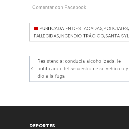
Comentar con Facebook
PUBLICADA EN
DESTACADAS
,
POLICIALES
FALLECIDAS
,
INCENDIO TRÁGICO
,
SANTA SYL
Navegación
Resistencia: conducía alcoholizada, le
de
notificaron del secuestro de su vehículo y
entradas
dio a la fuga
DEPORTES