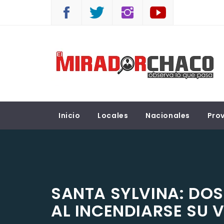
Saltar
al
contenido
EL MIRADOR CHACO
Observá lo que pasa
Inicio
Locales
Nacionales
Prov
SANTA SYLVINA: DO
AL INCENDIARSE SU 