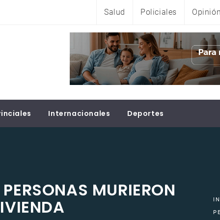
Salud
Policiales
Opinió
inciales
Internacionales
Deportes
S PERSONAS MURIERON
VIVIENDA
I
P