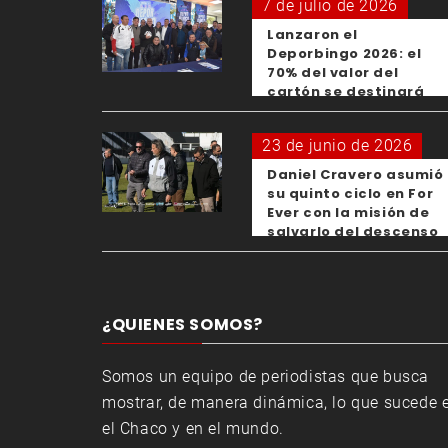
7 de julio de 2026
Lanzaron el
Deporbingo 2026: el
70% del valor del
cartón se destinará
para los clubes
23 de junio de 2026
Daniel Cravero asumió
su quinto ciclo en For
Ever con la misión de
salvarlo del descenso
¿QUIENES SOMOS?
Somos un equipo de periodistas que busca
mostrar, de manera dinámica, lo que sucede 
el Chaco y en el mundo.