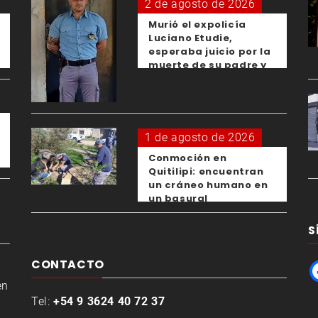
2 de agosto de 2026
Murió el expolicía
Luciano Etudie,
esperaba juicio por la
muerte de su padre y
el femicidio de su
expareja
1 de agosto de 2026
Conmoción en
Quitilipi: encuentran
un cráneo humano en
un basural
S
CONTACTO
en
Tel:
+54 9 3624 40 72 37