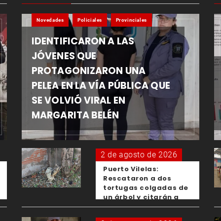
Novedades
Policiales
Provinciales
IDENTIFICARON A LAS
JÓVENES QUE
PROTAGONIZARON UNA
PELEA EN LA VÍA PÚBLICA QUE
SE VOLVIÓ VIRAL EN
MARGARITA BELÉN
2 de agosto de 2026
Puerto Vilelas:
Rescataron a dos
tortugas colgadas de
un árbol y citarán a
los padres de los
menores responsables