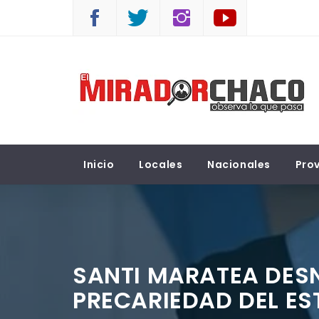
Saltar
al
contenido
EL MIRADOR CHACO
Observá lo que pasa
Inicio
Locales
Nacionales
Prov
SANTI MARATEA DESN
PRECARIEDAD DEL E