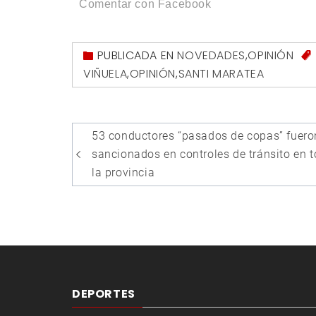
Comentar con Facebook
PUBLICADA EN
NOVEDADES
,
OPINIÓN
VIÑUELA
,
OPINIÓN
,
SANTI MARATEA
Navegación
53 conductores “pasados de copas” fuero
de
sancionados en controles de tránsito en 
entradas
la provincia
DEPORTES