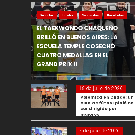
Deportes
Locales
Nacionales
Novedades
EL TAEKWONDO CHAQUEÑO
BRILLÓ EN BUENOS AIRES: LA
ESCUELA TEMPLE COSECHÓ
CUATRO MEDALLAS EN EL
GRAND PRIX II
18 de julio de 2026
Polémica en Chaco: un
club de fútbol pidió no
ser dirigido por
mujeres
7 de julio de 2026