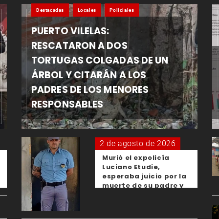
Destacadas
Locales
Policiales
PUERTO VILELAS:
RESCATARON A DOS
TORTUGAS COLGADAS DE UN
ÁRBOL Y CITARÁN A LOS
PADRES DE LOS MENORES
RESPONSABLES
2 de agosto de 2026
Murió el expolicía
Luciano Etudie,
esperaba juicio por la
muerte de su padre y
el femicidio de su
expareja