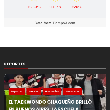
16/30°C
11/17°C
9/20°C
Data from
Tiempo3.com
DEPORTES
Deportes
Locales
Nacionales
Novedades
EL TAEKWONDO CHAQUEÑO BRILLÓ
EN BUENOS AIRES: LA ESCUELA