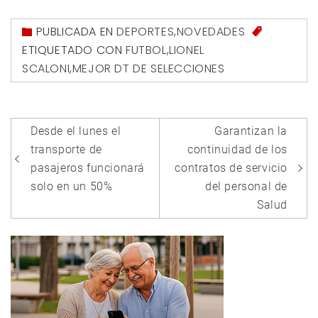
PUBLICADA EN
DEPORTES
,
NOVEDADES
ETIQUETADO CON
FUTBOL
,
LIONEL
SCALONI
,
MEJOR DT DE SELECCIONES
Navegación
Desde el lunes el
Garantizan la
de
transporte de
continuidad de los
entradas
pasajeros funcionará
contratos de servicio
solo en un 50%
del personal de
Salud