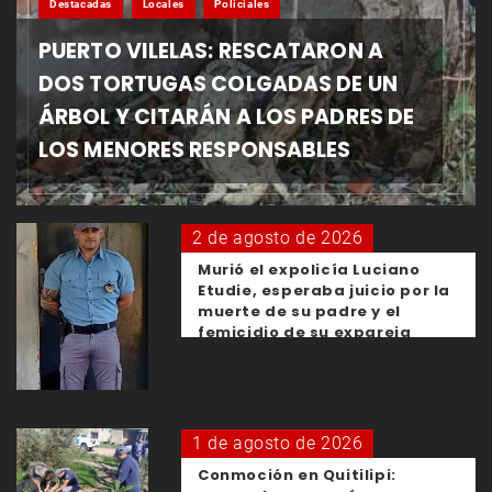
Destacadas
Locales
Policiales
PUERTO VILELAS: RESCATARON A
DOS TORTUGAS COLGADAS DE UN
ÁRBOL Y CITARÁN A LOS PADRES DE
LOS MENORES RESPONSABLES
2 de agosto de 2026
Murió el expolicía Luciano
Etudie, esperaba juicio por la
muerte de su padre y el
femicidio de su expareja
1 de agosto de 2026
Conmoción en Quitilipi: