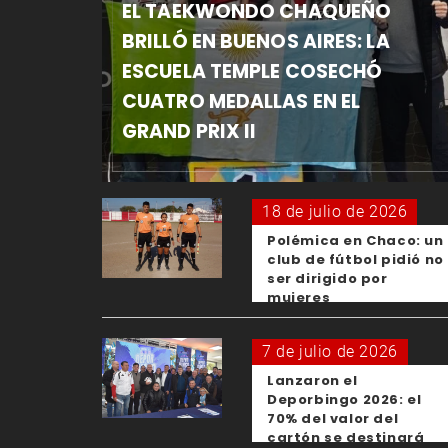
EL TAEKWONDO CHAQUEÑO
BRILLÓ EN BUENOS AIRES: LA
ESCUELA TEMPLE COSECHÓ
CUATRO MEDALLAS EN EL
GRAND PRIX II
18 de julio de 2026
Polémica en Chaco: un
club de fútbol pidió no
ser dirigido por
mujeres
7 de julio de 2026
Lanzaron el
Deporbingo 2026: el
70% del valor del
cartón se destinará