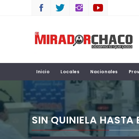
Saltar
al
contenido
EL MIRADOR CHACO
Observá lo que pasa
Inicio
Locales
Nacionales
Prov
SIN QUINIELA HASTA 