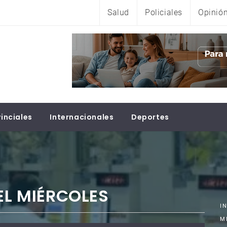
Salud
Policiales
Opinió
inciales
Internacionales
Deportes
EL MIÉRCOLES
I
M