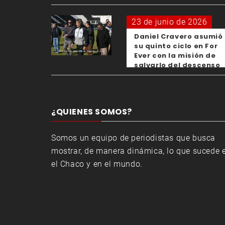
para los clubes
23 de junio de 2026
Daniel Cravero asumió
su quinto ciclo en For
Ever con la misión de
salvarlo del descenso
¿QUIENES SOMOS?
Somos un equipo de periodistas que busca
mostrar, de manera dinámica, lo que sucede 
el Chaco y en el mundo.