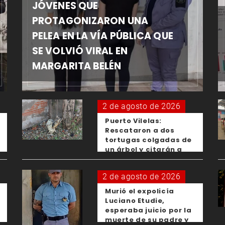
JÓVENES QUE
PROTAGONIZARON UNA
PELEA EN LA VÍA PÚBLICA QUE
SE VOLVIÓ VIRAL EN
MARGARITA BELÉN
2 de agosto de 2026
Puerto Vilelas:
Rescataron a dos
tortugas colgadas de
un árbol y citarán a
los padres de los
menores responsables
2 de agosto de 2026
Murió el expolicía
Luciano Etudie,
esperaba juicio por la
muerte de su padre y