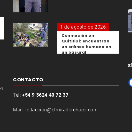
el femicidio de su
expareja
1 de agosto de 2026
Conmoción en
Quitilipi: encuentran
un cráneo humano en
un basural
S
CONTACTO
en
Tel:
+54 9 3624 40 72 37
Mail:
redaccion@elmiradorchaco.com