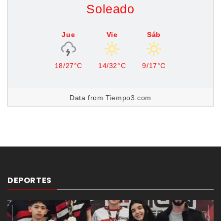
Soleado
Jue
Vie
Sáb
18/27°C
14/32°C
9/17°C
Data from
Tiempo3.com
DEPORTES