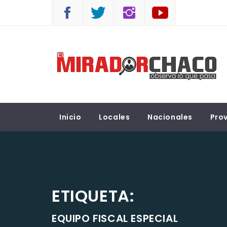
Saltar
al
contenido
EL MIRADOR CHACO
Observá lo que pasa
Inicio
Locales
Nacionales
Prov
ETIQUETA:
EQUIPO FISCAL ESPECIAL