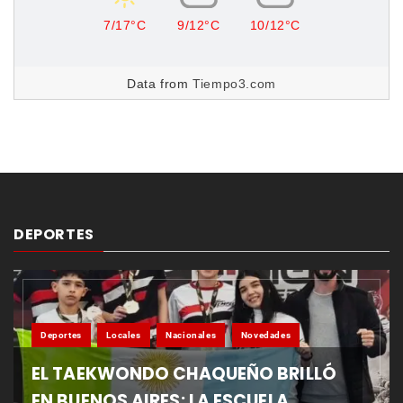
7/17°C
9/12°C
10/12°C
Data from
Tiempo3.com
DEPORTES
Deportes
Locales
Nacionales
Novedades
EL TAEKWONDO CHAQUEÑO BRILLÓ
EN BUENOS AIRES: LA ESCUELA