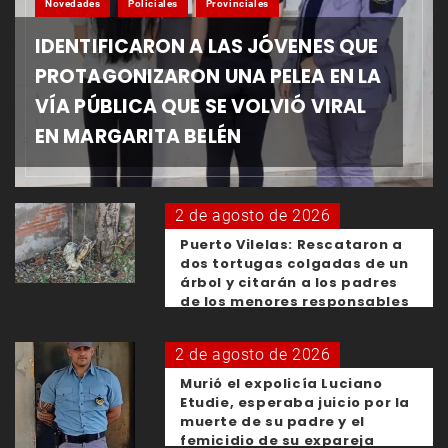
Novedades
Policiales
Provinciales
IDENTIFICARON A LAS JÓVENES QUE
PROTAGONIZARON UNA PELEA EN LA
VÍA PÚBLICA QUE SE VOLVIÓ VIRAL
EN MARGARITA BELÉN
2 de agosto de 2026
Puerto Vilelas: Rescataron a
dos tortugas colgadas de un
árbol y citarán a los padres
de los menores responsables
2 de agosto de 2026
Murió el expolicía Luciano
Etudie, esperaba juicio por la
muerte de su padre y el
femicidio de su expareja