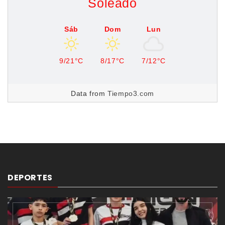
Soleado
Sáb
Dom
Lun
9/21°C
8/17°C
7/12°C
Data from
Tiempo3.com
DEPORTES