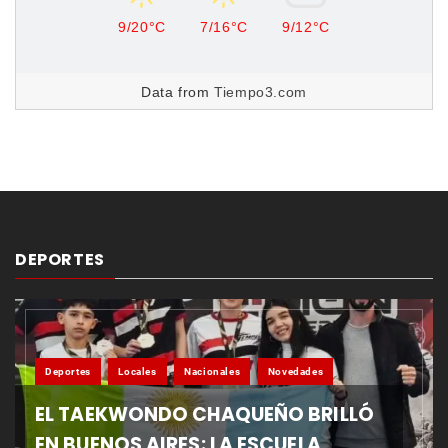
9/20°C
7/16°C
9/12°C
Data from
Tiempo3.com
DEPORTES
Deportes
Locales
Nacionales
Novedades
EL TAEKWONDO CHAQUEÑO BRILLÓ
EN BUENOS AIRES: LA ESCUELA