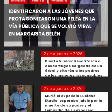
Novedades
Policiales
Provinciales
IDENTIFICARON A LAS JÓVENES QUE
PROTAGONIZARON UNA PELEA EN LA
VÍA PÚBLICA QUE SE VOLVIÓ VIRAL
EN MARGARITA BELÉN
2 de agosto de 2026
Puerto Vilelas: Rescataron a
dos tortugas colgadas de un
árbol y citarán a los padres
de los menores responsables
2 de agosto de 2026
Murió el expolicía Luciano
Etudie, esperaba juicio por la
muerte de su padre y el
femicidio de su expareja