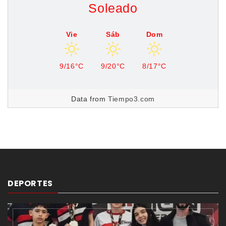
Soleado
Vie
Sáb
Dom
9/16°C
9/20°C
8/17°C
Data from
Tiempo3.com
DEPORTES