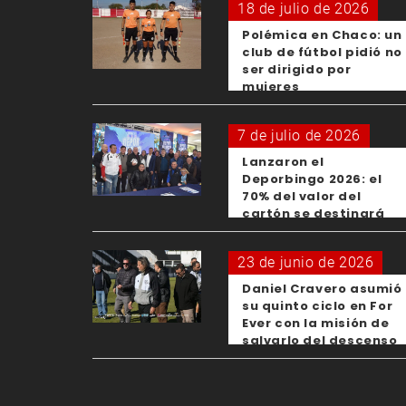
18 de julio de 2026
Polémica en Chaco: un
club de fútbol pidió no
ser dirigido por
mujeres
7 de julio de 2026
Lanzaron el
Deporbingo 2026: el
70% del valor del
cartón se destinará
para los clubes
23 de junio de 2026
Daniel Cravero asumió
su quinto ciclo en For
Ever con la misión de
salvarlo del descenso