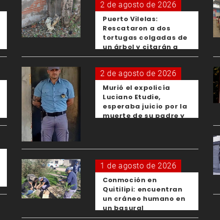
2 de agosto de 2026
Puerto Vilelas:
Rescataron a dos
tortugas colgadas de
un árbol y citarán a
los padres de los
menores responsables
2 de agosto de 2026
Murió el expolicía
Luciano Etudie,
esperaba juicio por la
muerte de su padre y
el femicidio de su
expareja
1 de agosto de 2026
Conmoción en
Quitilipi: encuentran
un cráneo humano en
un basural