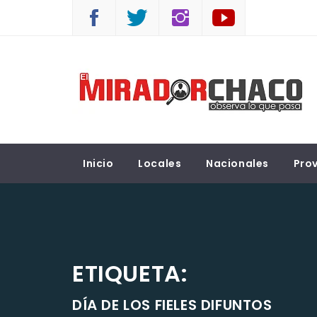
Saltar
al
contenido
EL MIRADOR CHACO
Observá lo que pasa
Inicio
Locales
Nacionales
Prov
ETIQUETA:
DÍA DE LOS FIELES DIFUNTOS