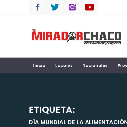
Saltar
al
contenido
EL MIRADOR CHACO
Observá lo que pasa
Inicio
Locales
Nacionales
Prov
ETIQUETA:
DÍA MUNDIAL DE LA ALIMENTACIÓ