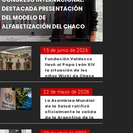
DESTACADA PRESENTACIÓN
DEL MODELO DE
ALFABETIZACIÓN DEL CHACO
15 de junio de 2026
Fundación Valdocco
llevó al Papa León XIV
la situación de los
niños Wichí de Chaco
22 de mayo de 2026
La Asamblea Mundial
de la Salud ratificó
oficialmente la salida
de la Argentina de la
OMS