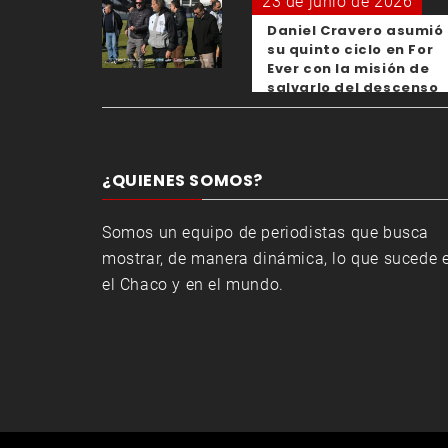
23 de junio de 2026
Daniel Cravero asumió
su quinto ciclo en For
Ever con la misión de
salvarlo del descenso
¿QUIENES SOMOS?
Somos un equipo de periodistas que busca
mostrar, de manera dinámica, lo que sucede 
el Chaco y en el mundo.