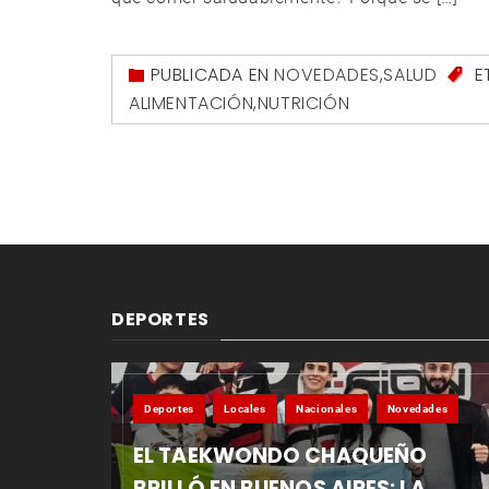
PUBLICADA EN
NOVEDADES
,
SALUD
E
ALIMENTACIÓN
,
NUTRICIÓN
DEPORTES
Deportes
Locales
Nacionales
Novedades
EL TAEKWONDO CHAQUEÑO
BRILLÓ EN BUENOS AIRES: LA