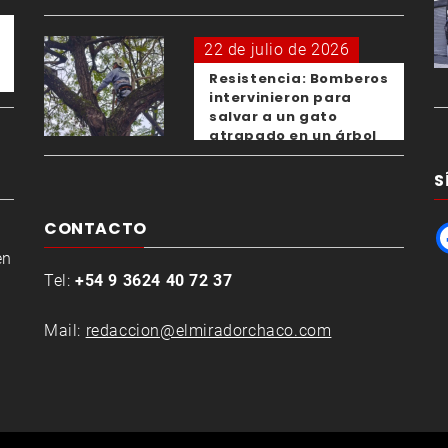
22 de julio de 2026
Resistencia: Bomberos
intervinieron para
salvar a un gato
atrapado en un árbol
S
CONTACTO
en
Tel:
+54 9 3624 40 72 37
Mail:
redaccion@elmiradorchaco.com