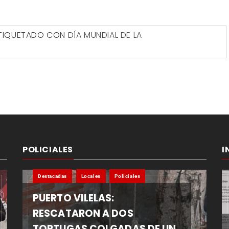
TIQUETADO CON
DÍA MUNDIAL DE LA
POLICIALES
I
Destacadas
Locales
Policiales
PUERTO VILELAS:
RESCATARON A DOS
TORTUGAS COLGADAS DE UN