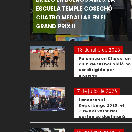
ESCUELA TEMPLE COSECHÓ
CUATRO MEDALLAS EN EL
GRAND PRIX II
18 de julio de 2026
Polémica en Chaco: un
club de fútbol pidió no
ser dirigido por
mujeres
7 de julio de 2026
Lanzaron el
Deporbingo 2026: el
70% del valor del
cartón se destinará
para los clubes