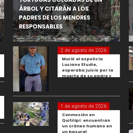
ÁRBOL Y CITARÁN A LOS
PADRES DE LOS MENORES
RESPONSABLES
2 de agosto de 2026
Murió el expolicía
Luciano Etudie,
esperaba juicio por la
muerte de su padre y
el femicidio de su
expareja
1 de agosto de 2026
Conmoción en
Quitilipi: encuentran
un cráneo humano en
un basural