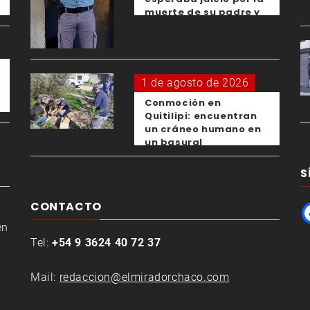
muerte de su padre y
el femicidio de su
expareja
1 de agosto de 2026
Conmoción en
Quitilipi: encuentran
un cráneo humano en
un basural
S
CONTACTO
en
Tel:
+54 9 3624 40 72 37
Mail:
redaccion@elmiradorchaco.com