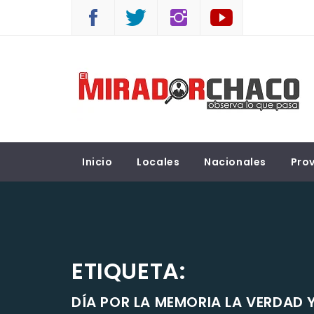
Saltar
al
contenido
EL MIRADOR CHACO
Observá lo que pasa
Inicio
Locales
Nacionales
Prov
ETIQUETA:
DÍA POR LA MEMORIA LA VERDAD Y