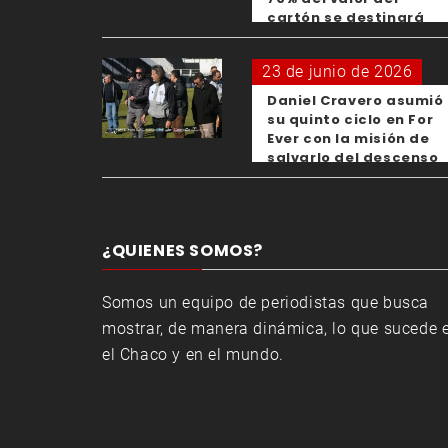
cartón se destinará
para los clubes
23 de junio de 2026
Daniel Cravero asumió
su quinto ciclo en For
Ever con la misión de
salvarlo del descenso
¿QUIENES SOMOS?
Somos un equipo de periodistas que busca
mostrar, de manera dinámica, lo que sucede 
el Chaco y en el mundo.