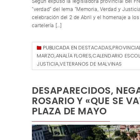
Según expuso la legisladora provincial del Fr
“verdad” del lema “Memoria, Verdad y Justici
celebración del 2 de Abril y el homenaje a l
cartelería […]
PUBLICADA EN
DESTACADAS
,
PROVINCIA
MARZO
,
ANALÍA FLORES
,
CALENDARIO ESCO
JUSTICIA
,
VETERANOS DE MALVINAS
DESAPARECIDOS, NEG
ROSARIO Y «QUE SE V
PLAZA DE MAYO