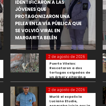
IDENTIFICARON A LAS
JÓVENES QUE
PROTAGONIZARON UNA
PELEA EN LA VÍA PÚBLICA QUE
SE VOLVIÓ VIRAL EN
MARGARITA BELÉN
2 de agosto de 2026
Puerto Vilelas:
Rescataron a dos
tortugas colgadas de
un árbol y citarán a
los padres de los
menores responsables
2 de agosto de 2026
Murió el expolicía
Luciano Etudie,
esperaba juicio por la