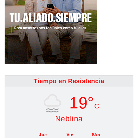
Tiempo en Resistencia
19°
C
Neblina
Jue
Vie
Sáb