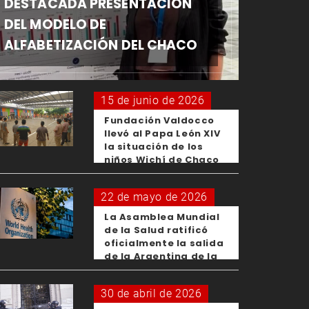
DESTACADA PRESENTACIÓN
DEL MODELO DE
ALFABETIZACIÓN DEL CHACO
15 de junio de 2026
Fundación Valdocco
llevó al Papa León XIV
la situación de los
niños Wichí de Chaco
22 de mayo de 2026
La Asamblea Mundial
de la Salud ratificó
oficialmente la salida
de la Argentina de la
OMS
30 de abril de 2026