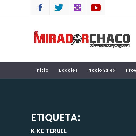
Saltar
al
contenido
EL MIRADOR CHACO
Observá lo que pasa
Inicio
Locales
Nacionales
Prov
ETIQUETA:
KIKE TERUEL