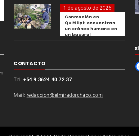
1 de agosto de 2026
Conmoción en
Quitilipi: encuentran
un cráneo humano en
un basural
S
CONTACTO
en
Tel:
+54 9 3624 40 72 37
Mail:
redaccion@elmiradorchaco.com
Copyright © 2021.
VaSa Desarrollos y Soluciones