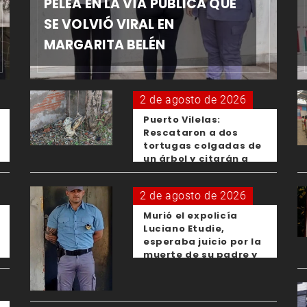
PELEA EN LA VÍA PÚBLICA QUE
SE VOLVIÓ VIRAL EN
MARGARITA BELÉN
2 de agosto de 2026
Puerto Vilelas:
Rescataron a dos
tortugas colgadas de
un árbol y citarán a
los padres de los
menores responsables
2 de agosto de 2026
Murió el expolicía
Luciano Etudie,
esperaba juicio por la
muerte de su padre y
el femicidio de su
expareja