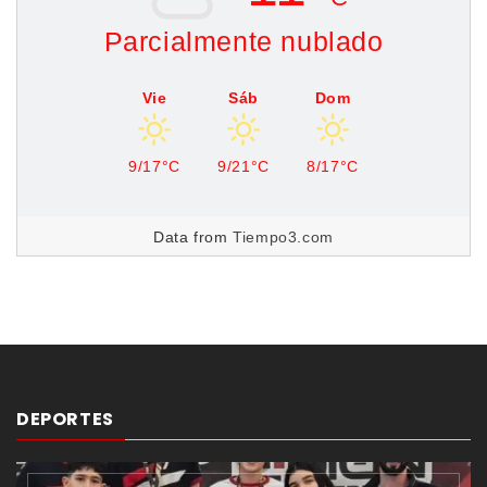
Parcialmente nublado
Vie
Sáb
Dom
9/17°C
9/21°C
8/17°C
Data from
Tiempo3.com
DEPORTES