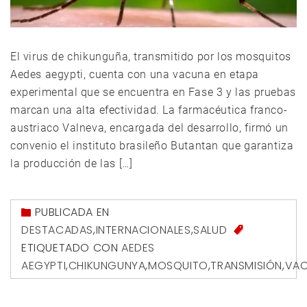
El virus de chikunguña, transmitido por los mosquitos
Aedes aegypti, cuenta con una vacuna en etapa
experimental que se encuentra en Fase 3 y las pruebas
marcan una alta efectividad. La farmacéutica franco-
austriaco Valneva, encargada del desarrollo, firmó un
convenio el instituto brasileño Butantan que garantiza
la producción de las […]
PUBLICADA EN
DESTACADAS
,
INTERNACIONALES
,
SALUD
ETIQUETADO CON
AEDES
AEGYPTI
,
CHIKUNGUNYA
,
MOSQUITO
,
TRANSMISIÓN
,
VA