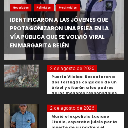
Novedades
Policiales
Provinciales
IDENTIFICARON A LAS JÓVENES QUE
PROTAGONIZARON UNA PELEA EN LA
VÍA PÚBLICA QUE SE VOLVIÓ VIRAL
EN MARGARITA BELÉN
2 de agosto de 2026
Puerto Vilelas: Rescataron a
dos tortugas colgadas de un
árbol y citarán a los padres
de los menores responsables
2 de agosto de 2026
Murió el expolicía Luciano
Etudie, esperaba juicio por la
muerte de su padre y el