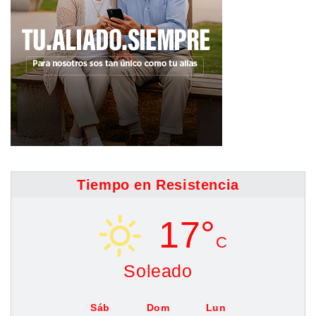
Tiempo en Resistencia
17°
C
Soleado
Sáb
Dom
Lun