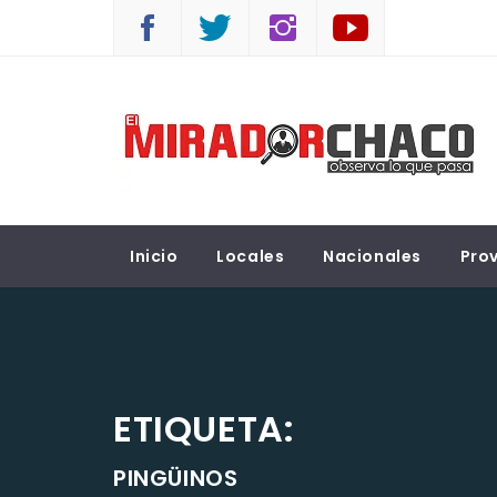
Saltar
al
contenido
EL MIRADOR CHACO
Observá lo que pasa
Inicio
Locales
Nacionales
Prov
ETIQUETA:
PINGÜINOS