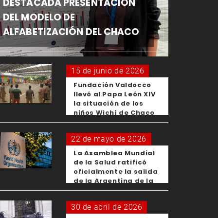
DESTACADA PRESENTACIÓN
DEL MODELO DE
ALFABETIZACIÓN DEL CHACO
15 de junio de 2026
Fundación Valdocco
llevó al Papa León XIV
la situación de los
niños Wichí de Chaco
22 de mayo de 2026
La Asamblea Mundial
de la Salud ratificó
oficialmente la salida
de la Argentina de la
OMS
30 de abril de 2026