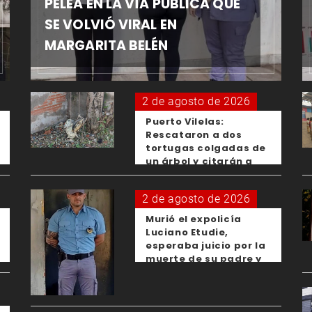
PELEA EN LA VÍA PÚBLICA QUE
SE VOLVIÓ VIRAL EN
MARGARITA BELÉN
2 de agosto de 2026
Puerto Vilelas:
Rescataron a dos
tortugas colgadas de
un árbol y citarán a
los padres de los
menores responsables
2 de agosto de 2026
Murió el expolicía
Luciano Etudie,
esperaba juicio por la
muerte de su padre y
el femicidio de su
expareja