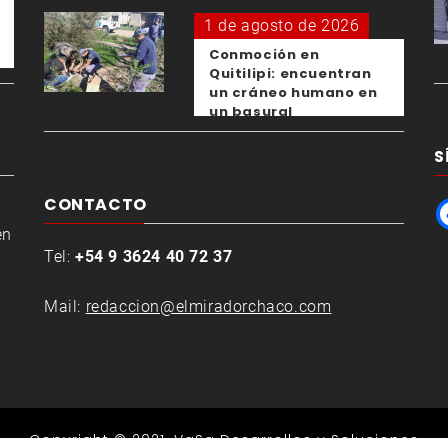
1 de agosto de 2026
Conmoción en
Quitilipi: encuentran
un cráneo humano en
un basural
S
CONTACTO
en
Tel:
+54 9 3624 40 72 37
Mail:
redaccion@elmiradorchaco.com
Copyright © 2021.
VaSa Desarrollos y Soluciones