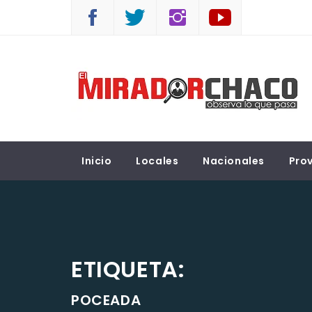
Saltar
al
contenido
EL MIRADOR CHACO
Observá lo que pasa
Inicio
Locales
Nacionales
Prov
ETIQUETA:
POCEADA