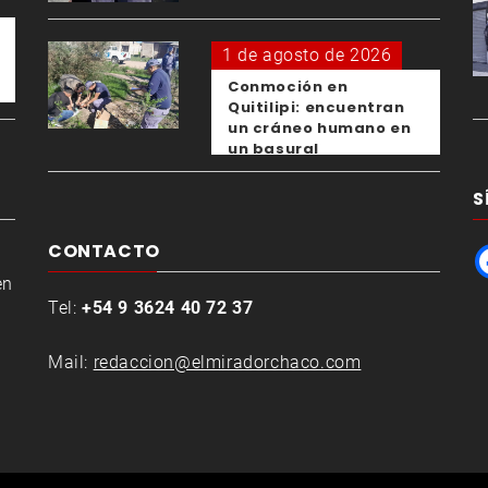
1 de agosto de 2026
Conmoción en
Quitilipi: encuentran
un cráneo humano en
un basural
S
CONTACTO
en
Tel:
+54 9 3624 40 72 37
Mail:
redaccion@elmiradorchaco.com