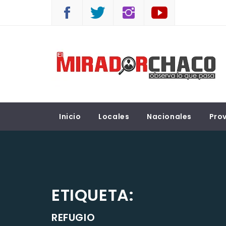
Saltar
al
contenido
EL MIRADOR CHACO
Observá lo que pasa
Inicio
Locales
Nacionales
Prov
ETIQUETA:
REFUGIO