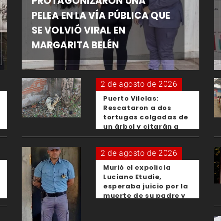
PROTAGONIZARON UNA
PELEA EN LA VÍA PÚBLICA QUE
SE VOLVIÓ VIRAL EN
MARGARITA BELÉN
2 de agosto de 2026
Puerto Vilelas:
Rescataron a dos
tortugas colgadas de
un árbol y citarán a
los padres de los
menores responsables
2 de agosto de 2026
Murió el expolicía
Luciano Etudie,
esperaba juicio por la
muerte de su padre y
el femicidio de su
expareja