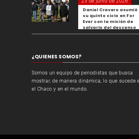
23 de junio de 2026
Daniel Cravero asumió
su quinto ciclo en For
Ever con la misión de
salvarlo del descenso
¿QUIENES SOMOS?
Somos un equipo de periodistas que busca
mostrar, de manera dinámica, lo que sucede 
el Chaco y en el mundo.