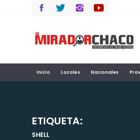
Saltar
al
contenido
EL MIRADOR CHACO
Observá lo que pasa
Inicio
Locales
Nacionales
Prov
ETIQUETA:
SHELL