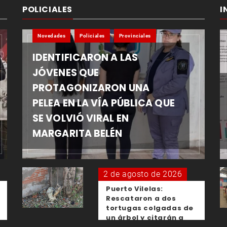
POLICIALES
I
Novedades
Policiales
Provinciales
IDENTIFICARON A LAS
JÓVENES QUE
PROTAGONIZARON UNA
PELEA EN LA VÍA PÚBLICA QUE
SE VOLVIÓ VIRAL EN
MARGARITA BELÉN
2 de agosto de 2026
Puerto Vilelas:
Rescataron a dos
tortugas colgadas de
un árbol y citarán a