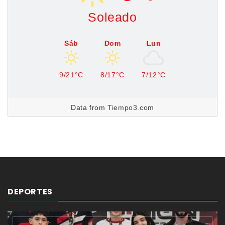
Soleado
Sáb
Dom
Lun
9/21°C
8/17°C
7/12°C
Data from
Tiempo3.com
DEPORTES