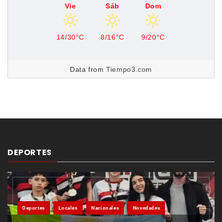
Vie
Sáb
Dom
14/30°C
8/16°C
9/20°C
Data from
Tiempo3.com
DEPORTES
Deportes
Locales
Nacionales
Novedades