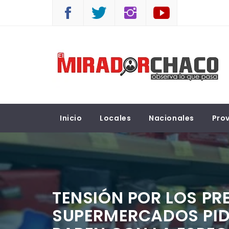
Saltar
al
contenido
EL MIRADOR CHACO
Observá lo que pasa
Inicio
Locales
Nacionales
Prov
TENSIÓN POR LOS PR
SUPERMERCADOS PID