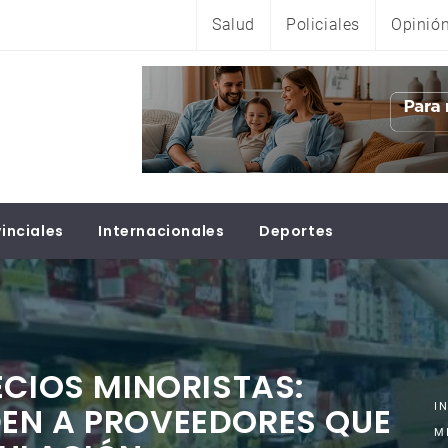
Salud
Policiales
Opinió
inciales
Internacionales
Deportes
ECIOS MINORISTAS:
EN A PROVEEDORES QUE
I
M