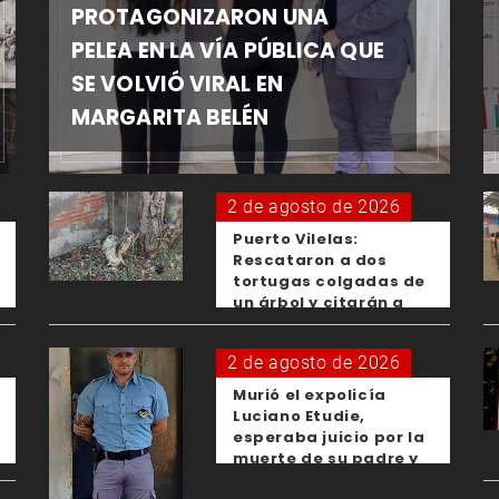
PROTAGONIZARON UNA
PELEA EN LA VÍA PÚBLICA QUE
SE VOLVIÓ VIRAL EN
MARGARITA BELÉN
2 de agosto de 2026
Puerto Vilelas:
Rescataron a dos
tortugas colgadas de
un árbol y citarán a
los padres de los
menores responsables
2 de agosto de 2026
Murió el expolicía
Luciano Etudie,
esperaba juicio por la
muerte de su padre y
el femicidio de su