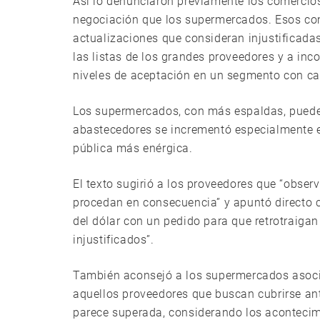
Así lo denunciaron previamente los comercio
negociación que los supermercados. Esos com
actualizaciones que consideran injustificada
las listas de los grandes proveedores y a inc
niveles de aceptación en un segmento con c
Los supermercados, con más espaldas, pueden
abastecedores se incrementó especialmente e
pública más enérgica.
El texto sugirió a los proveedores que “obse
procedan en consecuencia” y apuntó directo c
del dólar con un pedido para que retrotraiga
injustificados”.
También aconsejó a los supermercados asoci
aquellos proveedores que buscan cubrirse ant
parece superada, considerando los acontecimi