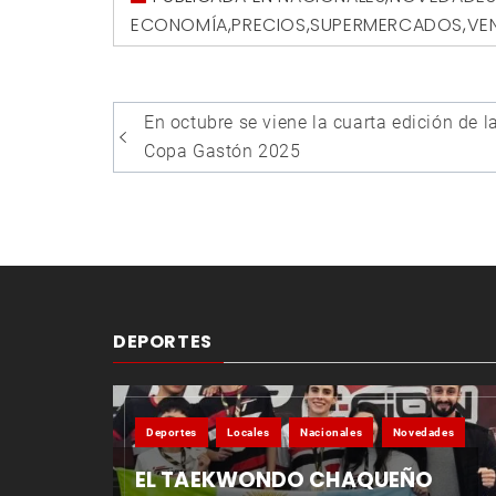
ECONOMÍA
,
PRECIOS
,
SUPERMERCADOS
,
VE
Navegación
En octubre se viene la cuarta edición de l
de
Copa Gastón 2025
entradas
DEPORTES
Deportes
Locales
Nacionales
Novedades
EL TAEKWONDO CHAQUEÑO