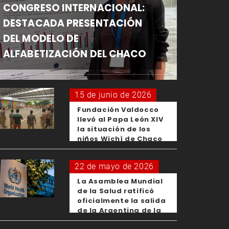
CONGRESO INTERNACIONAL:
DESTACADA PRESENTACIÓN
DEL MODELO DE
ALFABETIZACIÓN DEL CHACO
15 de junio de 2026
Fundación Valdocco
llevó al Papa León XIV
la situación de los
niños Wichí de Chaco
22 de mayo de 2026
La Asamblea Mundial
de la Salud ratificó
oficialmente la salida
de la Argentina de la
OMS