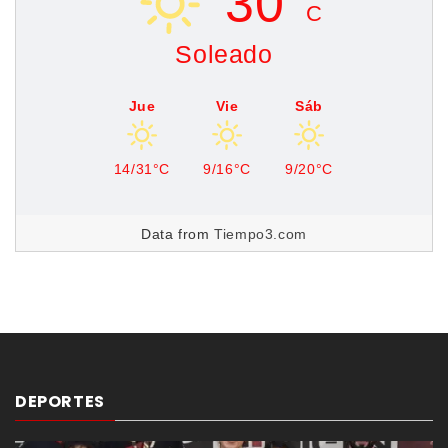
30°
C
Soleado
Jue
Vie
Sáb
14/31°C
9/16°C
9/20°C
Data from
Tiempo3.com
DEPORTES