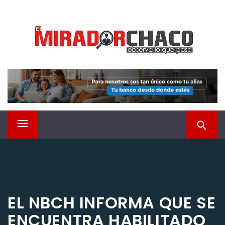
Saltar
EL MIRADOR CHACO
al
contenido
Observá lo que pasa
Menú
principal
EL NBCH INFORMA QUE SE
ENCUENTRA HABILITADO