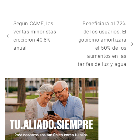
Navegación
Según CAME, las
Beneficiará al 72%
de
ventas minoristas
de los usuarios: El
entradas
crecieron 40,8%
gobierno amortizará
anual
el 50% de los
aumentos en las
tarifas de luz y agua