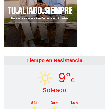
Tiempo en Resistencia
9°
C
Soleado
Sáb
Dom
Lun