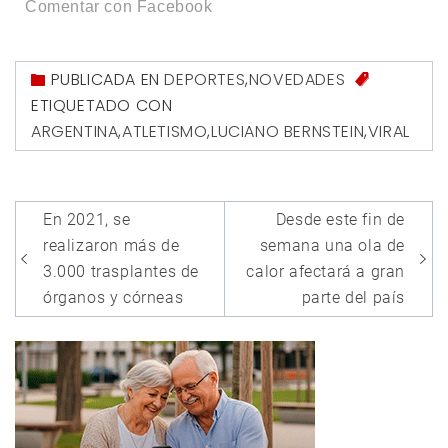
Comentar con Facebook
PUBLICADA EN
DEPORTES
,
NOVEDADES
ETIQUETADO CON
ARGENTINA
,
ATLETISMO
,
LUCIANO BERNSTEIN
,
VIRAL
Navegación
En 2021, se
Desde este fin de
de
realizaron más de
semana una ola de
entradas
3.000 trasplantes de
calor afectará a gran
órganos y córneas
parte del país