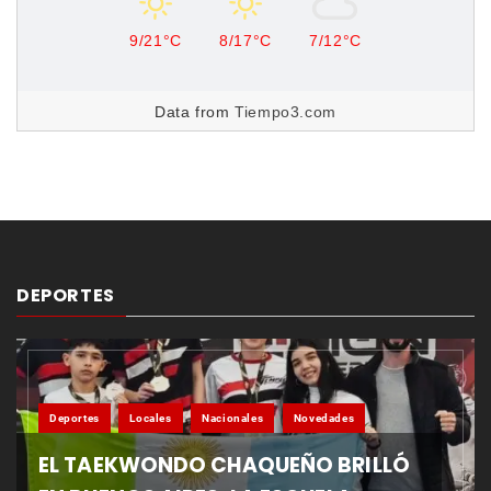
9/21°C
8/17°C
7/12°C
Data from
Tiempo3.com
DEPORTES
Deportes
Locales
Nacionales
Novedades
EL TAEKWONDO CHAQUEÑO BRILLÓ