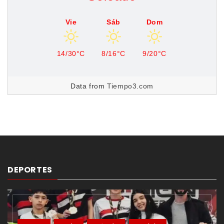
Vie
Sáb
Dom
14/30°C
8/16°C
9/20°C
Data from
Tiempo3.com
DEPORTES