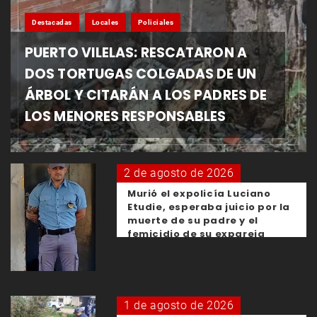
Destacadas
Locales
Policiales
PUERTO VILELAS: RESCATARON A
DOS TORTUGAS COLGADAS DE UN
ÁRBOL Y CITARÁN A LOS PADRES DE
LOS MENORES RESPONSABLES
2 de agosto de 2026
Murió el expolicía Luciano
Etudie, esperaba juicio por la
muerte de su padre y el
femicidio de su expareja
1 de agosto de 2026