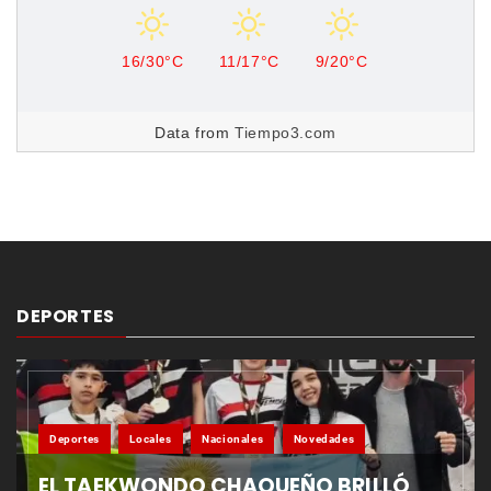
16/30°C
11/17°C
9/20°C
Data from
Tiempo3.com
DEPORTES
Deportes
Locales
Nacionales
Novedades
EL TAEKWONDO CHAQUEÑO BRILLÓ