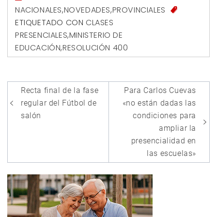
NACIONALES
,
NOVEDADES
,
PROVINCIALES
ETIQUETADO CON
CLASES
PRESENCIALES
,
MINISTERIO DE
EDUCACIÓN
,
RESOLUCIÓN 400
Navegación
Recta final de la fase
Para Carlos Cuevas
de
regular del Fútbol de
«no están dadas las
entradas
salón
condiciones para
ampliar la
presencialidad en
las escuelas»