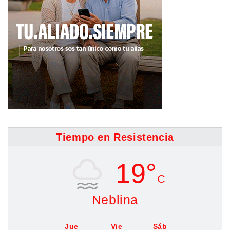
Tiempo en Resistencia
19°
C
Neblina
Jue
Vie
Sáb