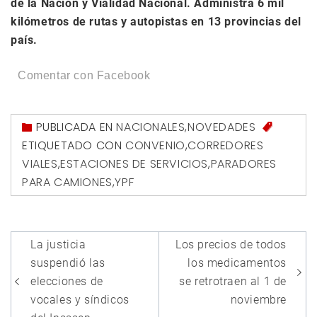
de la Nación y Vialidad Nacional. Administra 6 mil
kilómetros de rutas y autopistas en 13 provincias del
país.
Comentar con Facebook
PUBLICADA EN
NACIONALES
,
NOVEDADES
ETIQUETADO CON
CONVENIO
,
CORREDORES
VIALES
,
ESTACIONES DE SERVICIOS
,
PARADORES
PARA CAMIONES
,
YPF
Navegación
La justicia
Los precios de todos
de
suspendió las
los medicamentos
entradas
elecciones de
se retrotraen al 1 de
vocales y síndicos
noviembre